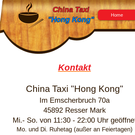
China Taxi
Home
"Hong Kong"
Kontakt
China Taxi "Hong Kong"
Im Emscherbruch 70a
45892 Resser Mark
Mi.- So. von 11:30 - 22:00 Uhr geöffne
Mo. und Di. Ruhetag (außer an Feiertagen)